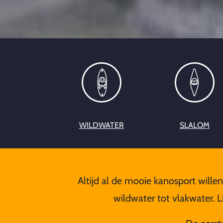
WILDWATER
SLALOM
Altijd al de mooie kanosport willen
wildwater tot vlakwater. 