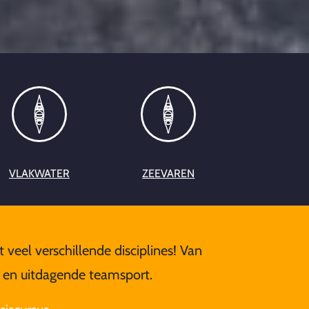
VLAKWATER
ZEEVAREN
 veel verschillende disciplines! Van
e en uitdagende teamsport.