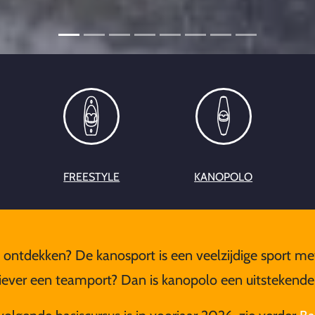
FREESTYLE
KANOPOLO
 ontdekken? De kanosport is een veelzijdige sport met
Liever een teamport? Dan is kanopolo een uitstekend