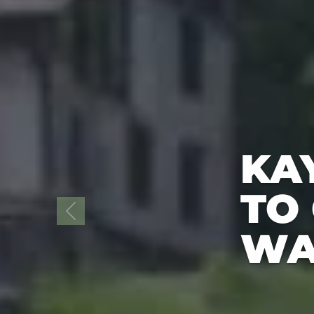
KAY
TO
WA
Previous