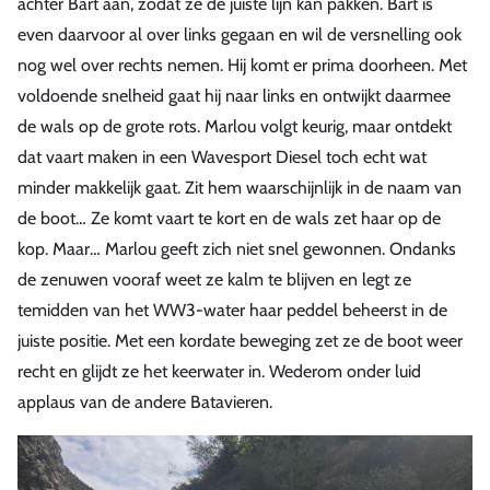
achter Bart aan, zodat ze de juiste lijn kan pakken. Bart is
even daarvoor al over links gegaan en wil de versnelling ook
nog wel over rechts nemen. Hij komt er prima doorheen. Met
voldoende snelheid gaat hij naar links en ontwijkt daarmee
de wals op de grote rots. Marlou volgt keurig, maar ontdekt
dat vaart maken in een Wavesport Diesel toch echt wat
minder makkelijk gaat. Zit hem waarschijnlijk in de naam van
de boot… Ze komt vaart te kort en de wals zet haar op de
kop. Maar… Marlou geeft zich niet snel gewonnen. Ondanks
de zenuwen vooraf weet ze kalm te blijven en legt ze
temidden van het WW3-water haar peddel beheerst in de
juiste positie. Met een kordate beweging zet ze de boot weer
recht en glijdt ze het keerwater in. Wederom onder luid
applaus van de andere Batavieren.