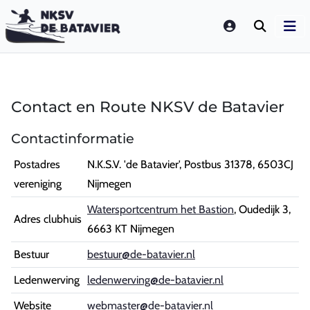
LOGIN
Contact en Route NKSV de Batavier
Contactinformatie
Postadres
N.K.S.V. 'de Batavier', Postbus 31378, 6503CJ
vereniging
Nijmegen
Watersportcentrum het Bastion
, Oudedijk 3,
Adres clubhuis
6663 KT Nijmegen
Bestuur
bestuur@de-batavier.nl
Ledenwerving
ledenwerving@de-batavier.nl
Website
webmaster@de-batavier.nl