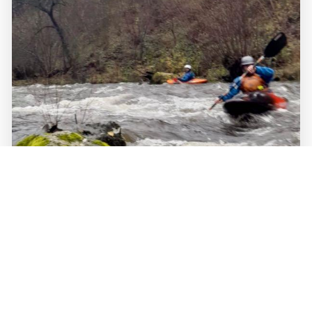
Salm 20231125 (incl. bovenloop)
Details
Door:
Hoge Staai
Categorie:
belgie
Gepubliceerd: 30 november 2023
Afgelopen weekend zou een beginners weekend zijn,