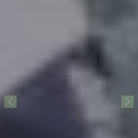
KAYAKING
IS...
TO CONQUER
WATER
Previous
Next