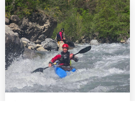
Alpenweek 2026 dag 2 - Var, Gorges
de Daluis 2026-04-27
Details
Door:
Bram
Categorie:
frankrijk
Gepubliceerd: 30 april 2026