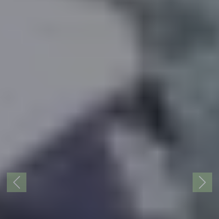
KAYAKING
IS...
TO CONQUER
WATER
Previous
Next