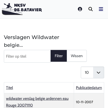
LOGIN
Verslagen Wildwater
belgie...
Filter op titel
Filter
Wissen
Toon #
Titel
Publicatiedatum
wildwater verslag belgie ardennen eau
10-11-2007
Rouge 20071110