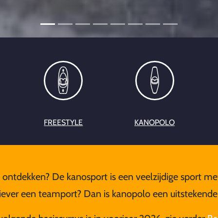
FREESTYLE
KANOPOLO
 ontdekken? De kanosport is een veelzijdige sport met
Liever een teamport? Dan is kanopolo een uitstekend