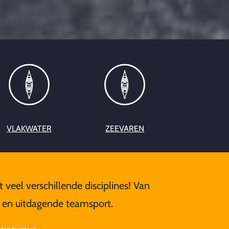
VLAKWATER
ZEEVAREN
 veel verschillende disciplines! Van
e en uitdagende teamsport.