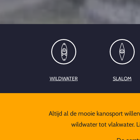
WILDWATER
SLALOM
Altijd al de mooie kanosport willen
wildwater tot vlakwater. 