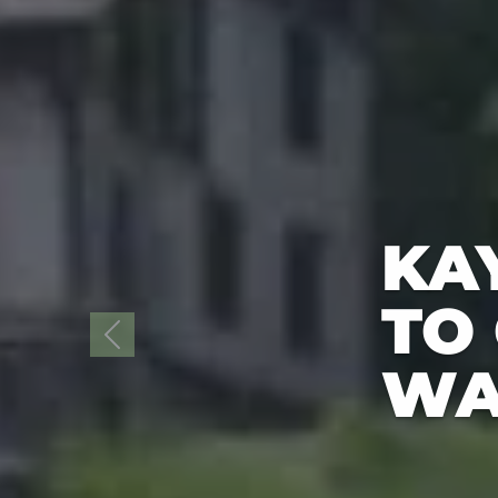
KAY
TO
WA
Previous