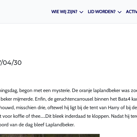
WIE WIJ ZIJN?
LID WORDEN?
ACTIV
7/04/30
ningsdag, begon met een mysterie. De oranje laplandbeker was zo
 beker mijmerde. Enfin, de geruchtencarrousel binnen het Bata4 k
wd, misschien drie, oftewel hij ligt bij de tent van Harry of bij de
 voor koffie of thee…..Dit bleek inderdaad te kloppen. Nadat hij ter
woord van de dag bleef Laplandbeker.