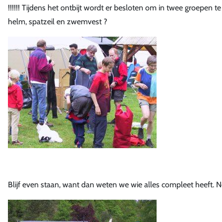
!!!!!! Tijdens het ontbijt wordt er besloten om in twee groepen
helm, spatzeil en zwemvest ?
Blijf even staan, want dan weten we wie alles compleet heeft. Ne