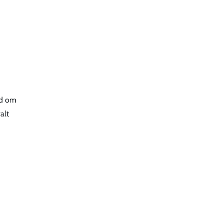
jd om
alt