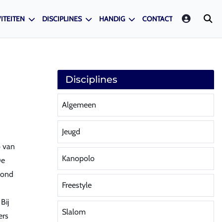
LOGIN
ITEITEN
DISCIPLINES
HANDIG
CONTACT
Disciplines
Algemeen
Jeugd
p van
Kanopolo
De
vond
Freestyle
Bij
Slalom
ers