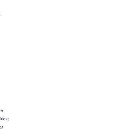
g
en
kiest
ar