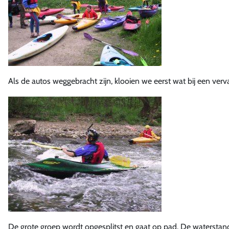
Als de autos weggebracht zijn, klooien we eerst wat bij een verv
De grote groep wordt opgesplitst en gaat op pad. De waterstan