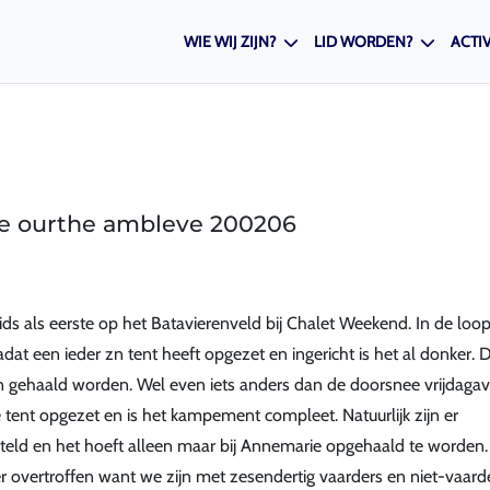
WIE WIJ ZIJN?
LID WORDEN?
ACTIV
ne ourthe ambleve 200206
ds als eerste op het Batavierenveld bij Chalet Weekend. In de loo
t een ieder zn tent heeft opgezet en ingericht is het al donker. 
jn gehaald worden. Wel even iets anders dan de doorsnee vrijdaga
ent opgezet en is het kampement compleet. Natuurlijk zijn er
esteld en het hoeft alleen maar bij Annemarie opgehaald te worden. 
r overtroffen want we zijn met zesendertig vaarders en niet-vaard