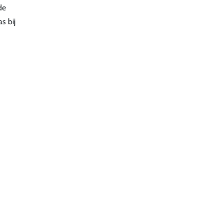
de
s bij