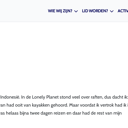
WIE WIJ ZIJN?
LID WORDEN?
ACTIV
 Indonesië. In de Lonely Planet stond veel over raften, dus dacht ik
an had ooit van kayakken gehoord. Maar voordat ik vertrok had ik 
as helaas bijna twee dagen reizen en daar had de rest van mijn