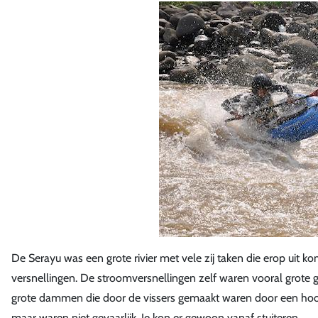
De Serayu was een grote rivier met vele zij taken die erop uit 
versnellingen. De stroomversnellingen zelf waren vooral grote g
grote dammen die door de vissers gemaakt waren door een hoop ke
maar waren niet gevaarlijk. Je kon er gewoon vanaf stuiteren.