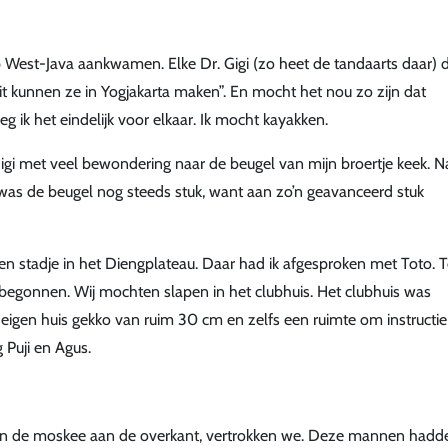
op West-Java aankwamen. Elke Dr. Gigi (zo heet de tandaarts daar) d
t kunnen ze in Yogjakarta maken”. En mocht het nou zo zijn dat
eg ik het eindelijk voor elkaar. Ik mocht kayakken.
Gigi met veel bewondering naar de beugel van mijn broertje keek. N
as de beugel nog steeds stuk, want aan zo’n geavanceerd stuk
en stadje in het Diengplateau. Daar had ik afgesproken met Toto. T
begonnen. Wij mochten slapen in het clubhuis. Het clubhuis was
eigen huis gekko van ruim 30 cm en zelfs een ruimte om instructie
 Puji en Agus.
en de moskee aan de overkant, vertrokken we. Deze mannen hadd