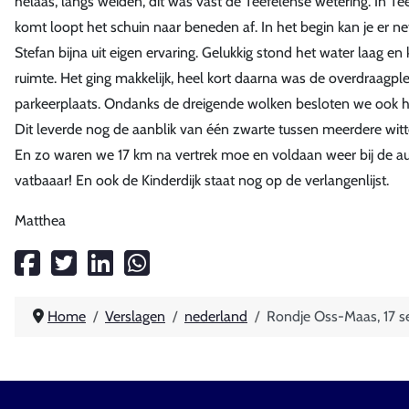
helaas, langs weiden, dit was vast de Teefelense wetering. In T
komt loopt het schuin naar beneden af. In het begin kan je er n
Stefan bijna uit eigen ervaring. Gelukkig stond het water laag e
ruimte. Het ging makkelijk, heel kort daarna was de overdraagp
parkeerplaats. Ondanks de dreigende wolken besloten we ook het 
Dit leverde nog de aanblik van één zwarte tussen meerdere wit
En zo waren we 17 km na vertrek moe en voldaan weer bij de a
vatbaaar! En ook de Kinderdijk staat nog op de verlangenlijst.
Matthea
Home
Verslagen
nederland
Rondje Oss-Maas, 17 s