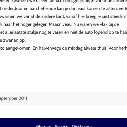
eefelen kwamen we bij een berucht bruggetje, als je vanaf de andere
et onderdoor en aan het einde kan je dan vast komen te zitten, vert
n kwamen we vanaf de andere kant, vanaf hier kreeg je juist steeds 
lek naar het hoger gelegen Maasniveau. Nu waren we vlak bij de
allerlaatste stukje nog te varen en niet de auto lopend op te hal
te zwanen op.
uto aangekomen. En halverwege de middag alweer thuis. Voor herh
eptember 2011
Sitemap
|
Privacy
|
Disclaimer