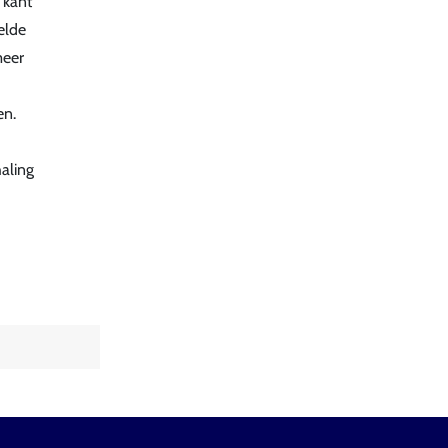
 kant
elde
meer
en.
aling