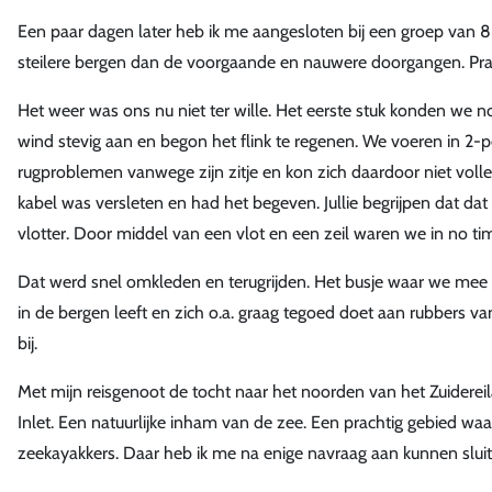
Een paar dagen later heb ik me aangesloten bij een groep van 
steilere bergen dan de voorgaande en nauwere doorgangen. Pra
Het weer was ons nu niet ter wille. Het eerste stuk konden we
wind stevig aan en begon het flink te regenen. We voeren in 2-
rugproblemen vanwege zijn zitje en kon zich daardoor niet volle
kabel was versleten en had het begeven. Jullie begrijpen dat d
vlotter. Door middel van een vlot en een zeil waren we in no time
Dat werd snel omkleden en terugrijden. Het busje waar we mee 
in de bergen leeft en zich o.a. graag tegoed doet aan rubbers va
bij.
Met mijn reisgenoot de tocht naar het noorden van het Zuidere
Inlet. Een natuurlijke inham van de zee. Een prachtig gebied wa
zeekayakkers. Daar heb ik me na enige navraag aan kunnen sluite