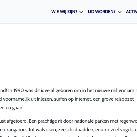
WIE WIJ ZIJN?
LID WORDEN?
ACTIV
and! In 1990 was dit idee al geboren om in het nieuwe millennium 
voornamelijk uit inlezen, surfen op internet, een grove reisopzet
ken en gaan!
ust afgetoerd. Een prachtige rit door nationale parken met regen
den kangaroes tot walvissen, zeeschildpadden, enorm veel vogels 