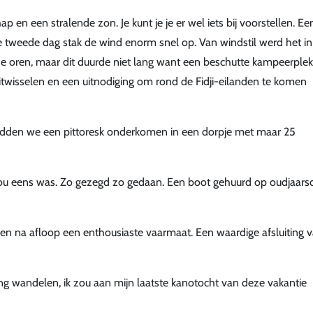
 en een stralende zon. Je kunt je je er wel iets bij voorstellen. Ee
de tweede dag stak de wind enorm snel op. Van windstil werd het in
e oren, maar dit duurde niet lang want een beschutte kampeerple
twisselen en een uitnodiging om rond de Fidji-eilanden te komen
n hadden we een pittoresk onderkomen in een dorpje met maar 25
 nou eens was. Zo gezegd zo gedaan. Een boot gehuurd op oudjaars
en na afloop een enthousiaste vaarmaat. Een waardige afsluiting 
ing wandelen, ik zou aan mijn laatste kanotocht van deze vakantie