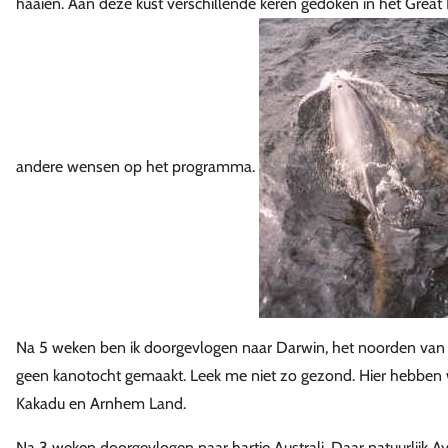
haaien. Aan deze kust verschillende keren gedoken in het Great
andere wensen op het programma.
Na 5 weken ben ik doorgevlogen naar Darwin, het noorden van Aust
geen kanotocht gemaakt. Leek me niet zo gezond. Hier hebben
Kakadu en Arnhem Land.
Na 3 weken doorgevlogen naar hartje Australi. Daar natuurlijk