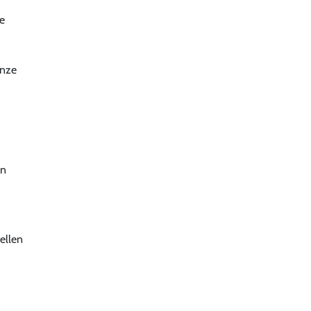
e
onze
en
ellen