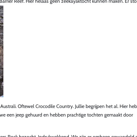
 Barrier Reef. Hier helaas geen zeekayaktocht kunnen maken. Er st
rali. Oftewel Crocodile Country. Jullie begrijpen het al. Hier heb
 we een jeep gehuurd en hebben prachtige tochten gemaakt door
 Ayers Rock bezocht. Indrukwekkend. We zijn er omheen gewandeld 