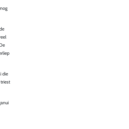
 nog
 de
veel
 De
rliep
i die
triest
ganui