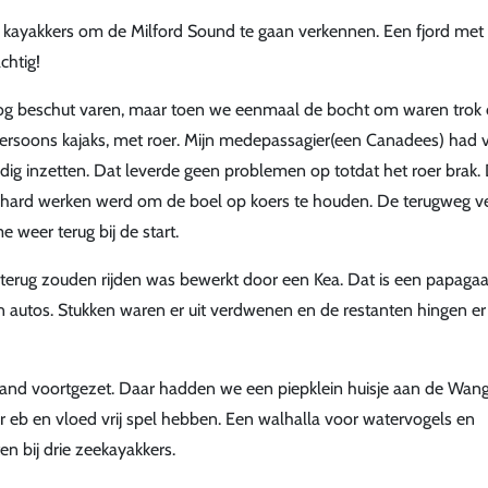
8 kayakkers om de Milford Sound te gaan verkennen. Een fjord met
chtig!
 nog beschut varen, maar toen we eenmaal de bocht om waren trok
persoons kajaks, met roer. Mijn medepassagier(een Canadees) had 
dig inzetten. Dat leverde geen problemen op totdat het roer brak.
at hard werken werd om de boel op koers te houden. De terugweg ve
 weer terug bij de start.
terug zouden rijden was bewerkt door een Kea. Dat is een papagaa
n autos. Stukken waren er uit verdwenen en de restanten hingen er 
iland voortgezet. Daar hadden we een piepklein huisje aan de Wan
ar eb en vloed vrij spel hebben. Een walhalla voor watervogels en
n bij drie zeekayakkers.