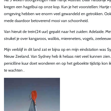
kregen een hagelbui op onze kop. Kun je het voorstellen: Hartje wo
omgeving hebben we enorm veel gewandeld en getrokken. Ook 
mede daardoor betoverend mooi van schoonheid.
Van hieruit de trein(24 uur) gepakt naar het zuiden: Adelaide. 
struikel je over kangaroos, walibis, miereneters, vogels, zeel
Mijn verblijf in dit land zat er bijna op en mijn eindstation was S
Nieuw Zeeland. Van Sydney heb ik helaas niet veel kunnen zien. A
penicilline kuur doet wonderen en op het geboekte tijdstip kon
te wachten .