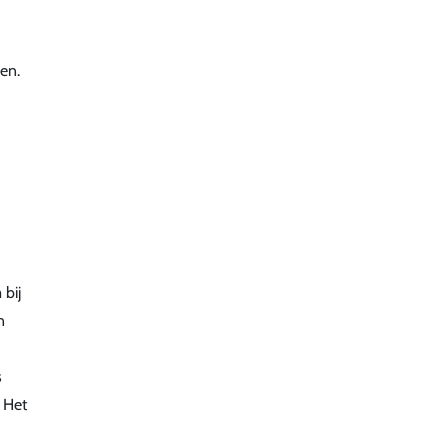
en.
bij
n
s
 Het