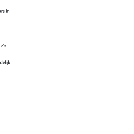
rs in
 z’n
elijk