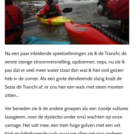
Na een paar inleidende speeloefeningen zie ik de Tranchi, de
eerste stevige stroomversnelling, opdoemen, oeps, nu zie ik
pas dat er veel meer water staat dan wat ik hier ooit gezien
heb in de zomer. Als een grote denderende slang knalt de
Sesia de Tranchi af, er zou hier een wals met steen moeten
zitten...
Ver beneden zie ik de andere groepen als een zooitje vultures
(aasgieren, voor de dyslectici onder ons) wachten op onze
carnage. Het valt mee, een trein hoge golven met een vet
blok en bijbehorende wals waar we allen net nog omheen