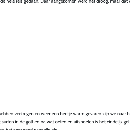
ijk de hele reis gedaan. Daar aangekomen werd het droog, maar dat
hebben verkregen en weer een beetje warm gevaren zijn we naar h
urfen in de golf en na wat oefen en uitspoelen is het eindelijk gel
ad het zeer goed naar zijn zin.