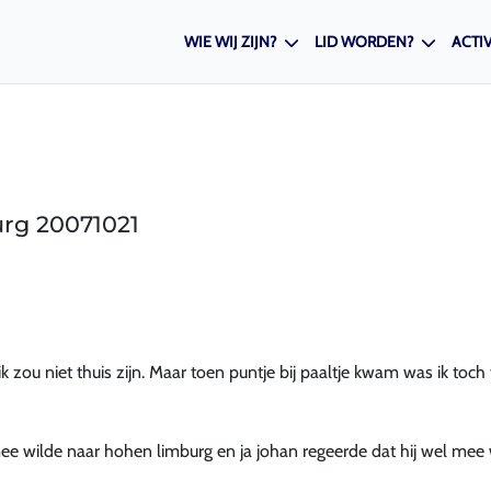
WIE WIJ ZIJN?
LID WORDEN?
ACTIV
urg 20071021
k zou niet thuis zijn. Maar toen puntje bij paaltje kwam was ik toch 
e wilde naar hohen limburg en ja johan regeerde dat hij wel mee 