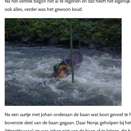
Na het vertrek begon het al te regenen en dat heeft het eigenl
ook alles, verder was het gewoon koud.
Na een uurtje met Johan onderaan de baan wat boot gevoel te 
bovenste deel van de baan gegaan. Daar Nonja geholpen bij het s
(HieeeHaaaaa) en was johan niet van de baan af te krijgen, die h