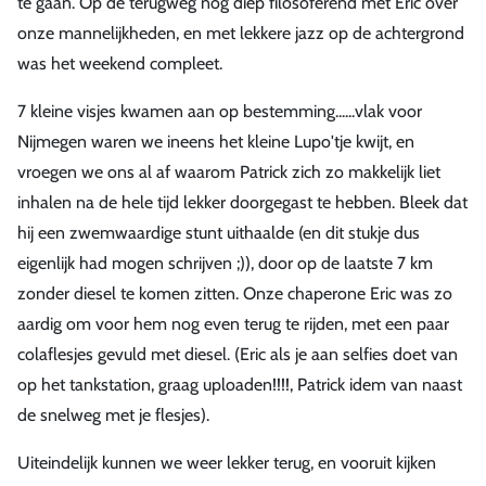
te gaan. Op de terugweg nog diep filosoferend met Eric over
onze mannelijkheden, en met lekkere jazz op de achtergrond
was het weekend compleet.
7 kleine visjes kwamen aan op bestemming......vlak voor
Nijmegen waren we ineens het kleine Lupo'tje kwijt, en
vroegen we ons al af waarom Patrick zich zo makkelijk liet
inhalen na de hele tijd lekker doorgegast te hebben. Bleek dat
hij een zwemwaardige stunt uithaalde (en dit stukje dus
eigenlijk had mogen schrijven ;)), door op de laatste 7 km
zonder diesel te komen zitten. Onze chaperone Eric was zo
aardig om voor hem nog even terug te rijden, met een paar
colaflesjes gevuld met diesel. (Eric als je aan selfies doet van
op het tankstation, graag uploaden!!!!, Patrick idem van naast
de snelweg met je flesjes).
Uiteindelijk kunnen we weer lekker terug, en vooruit kijken