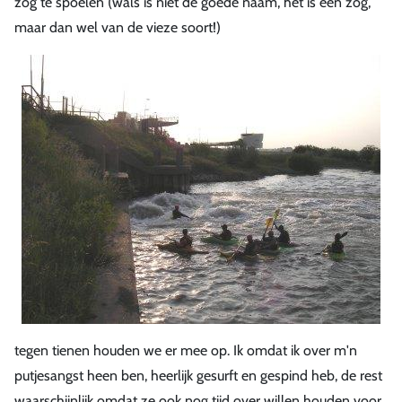
zog te spoelen (wals is niet de goede naam, het is een zog,
maar dan wel van de vieze soort!)
tegen tienen houden we er mee op. Ik omdat ik over m'n
putjesangst heen ben, heerlijk gesurft en gespind heb, de rest
waarschijnlijk omdat ze ook nog tijd over willen houden voor