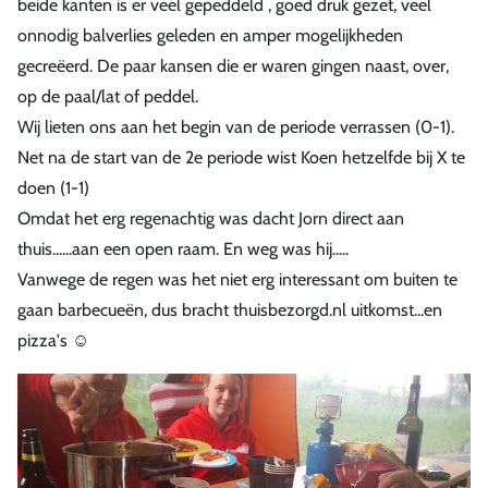
beide kanten is er veel gepeddeld , goed druk gezet, veel
onnodig balverlies geleden en amper mogelijkheden
gecreëerd. De paar kansen die er waren gingen naast, over,
op de paal/lat of peddel.
Wij lieten ons aan het begin van de periode verrassen (0-1).
Net na de start van de 2e periode wist Koen hetzelfde bij X te
doen (1-1)
Omdat het erg regenachtig was dacht Jorn direct aan
thuis......aan een open raam. En weg was hij.....
Vanwege de regen was het niet erg interessant om buiten te
gaan barbecueën, dus bracht thuisbezorgd.nl uitkomst...en
pizza's ☺