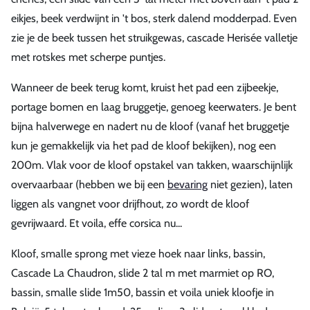
eikjes, beek verdwijnt in 't bos, sterk dalend modderpad. Even
zie je de beek tussen het struikgewas, cascade Herisée valletje
met rotskes met scherpe puntjes.
Wanneer de beek terug komt, kruist het pad een zijbeekje,
portage bomen en laag bruggetje, genoeg keerwaters. Je bent
bijna halverwege en nadert nu de kloof (vanaf het bruggetje
kun je gemakkelijk via het pad de kloof bekijken), nog een
200m. Vlak voor de kloof opstakel van takken, waarschijnlijk
overvaarbaar (hebben we bij een
bevaring
niet gezien), laten
liggen als vangnet voor drijfhout, zo wordt de kloof
gevrijwaard. Et voila, effe corsica nu...
Kloof, smalle sprong met vieze hoek naar links, bassin,
Cascade La Chaudron, slide 2 tal m met marmiet op RO,
bassin, smalle slide 1m50, bassin et voila uniek kloofje in