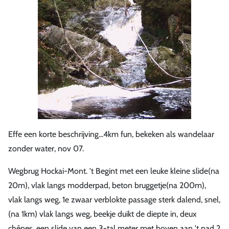
Effe een korte beschrijving...4km fun, bekeken als wandelaar
zonder water, nov 07.
Wegbrug Hockai-Mont. 't Begint met een leuke kleine slide(na
20m), vlak langs modderpad, beton bruggetje(na 200m),
vlak langs weg, 1e zwaar verblokte passage sterk dalend, snel,
(na 1km) vlak langs weg, beekje duikt de diepte in, deux
chênes, een slide van een 3-tal meter met boven aan 't pad 2