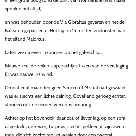
in een grote boog rond de punt van Normandie (want daar
spookte het altijd)
en was behouden door de Via Gibraltus gevaren en net de
Balearen gepasseerd. Het lag nu 15 mijl ten zuidoosten van
het eiland Majorcus.
Laten we nu even inzoomen op het galeischip…
Blauwe zee, de zeilen slap, zachtjes tikken van de verstaging.
Er was nauwelijks wind.
Omdat er al maanden geen Sirocco of Mistral had gewaaid
was er slechts een lichte deining. Opvallend genoeg echter,
stonden ook de riemen werkloos omhoog.
Achter op het bovendek, daar zat, of liever lag, op een sofa
uitgestrekt, de keizer, Trajanus, slechts gekleed in zijn zwem
toga, die zich koelte toe liet waaien door een tweetal