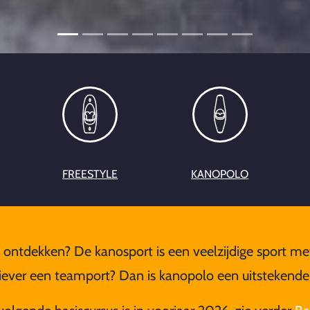
FREESTYLE
KANOPOLO
 ontdekken? De kanosport is een veelzijdige sport met
Liever een teamport? Dan is kanopolo een uitstekend