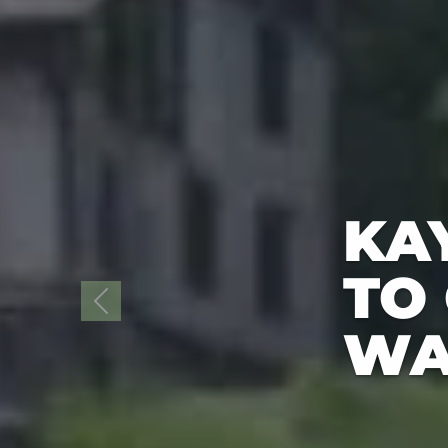
KAY
TO
WA
Previous