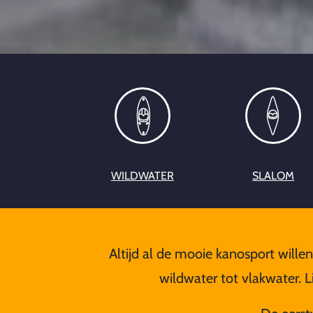
WILDWATER
SLALOM
Altijd al de mooie kanosport willen
wildwater tot vlakwater. 