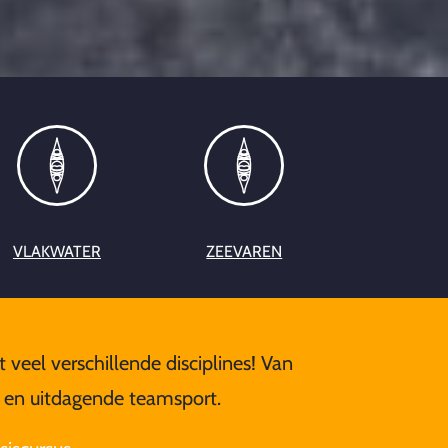
VLAKWATER
ZEEVAREN
 veel verschillende disciplines! Van
e en uitdagende teamsport.