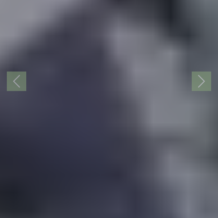
KAYAKING
IS...
TO CONQUER
Previous
Next
WATER